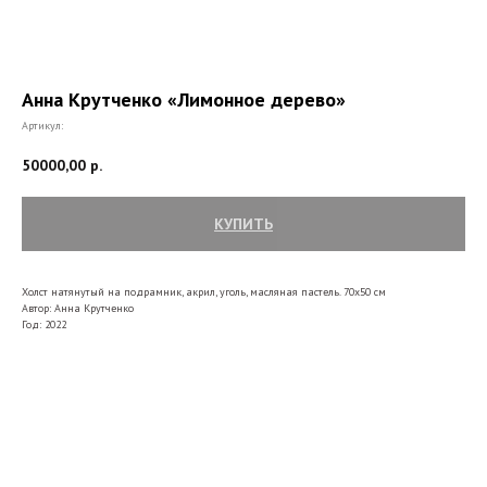
Анна Крутченко «Лимонное дерево»
Артикул:
50000,00
р.
КУПИТЬ
Холст натянутый на подрамник, акрил, уголь, масляная пастель. 70х50 см
Автор: Анна Крутченко
Год: 2022