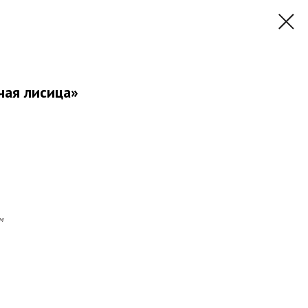
чая лисица»
м