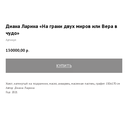
Диана Ларина «На грани двух миров или Вера в
чудо»
Артикул:
130000,00
р.
КУПИТЬ
Холст, натянутый на подрамник, масло, акварель, масляная пастель, графит. 150х170 см
Автор: Диана Ларина
Год: 2021