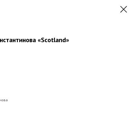
нстантинова «Scotland»
инова