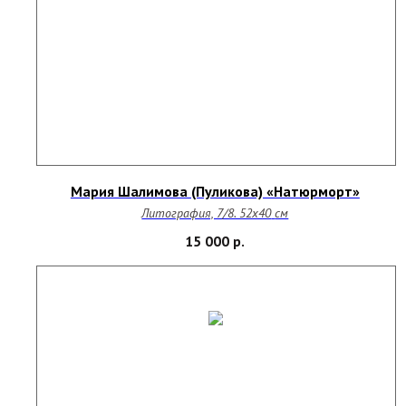
Мария Шалимова (Пуликова) «Натюрморт»
Литография, 7/8. 52х40
см
15 000
р.