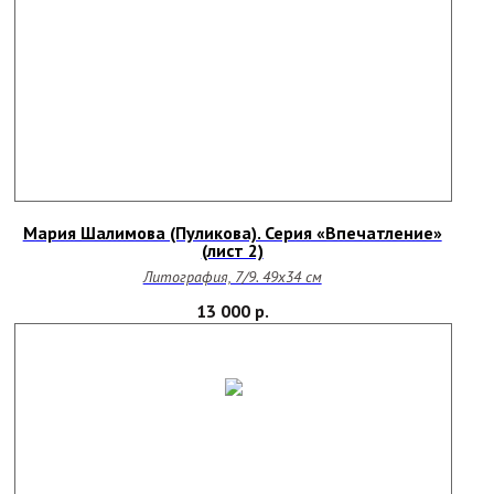
Мария Шалимова (Пуликова). Серия «Впечатление»
(лист 2)
Литография, 7/9. 49х34 см
13 000
р.