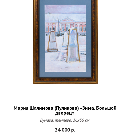
Мария Шалимова (Пуликова) «Зима. Большой
дворец»
Бумага, темпера. 36х56
см
24 000
р.