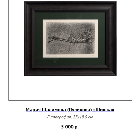
Мария Шалимова (Пуликова) «Шишка»
Литография. 27х18,5
см
СНАЧАЛА
ВАЙТЕ НАЧНЁМ
5 000
р.
ВЕРНУТЬСЯ НАВЕРХ