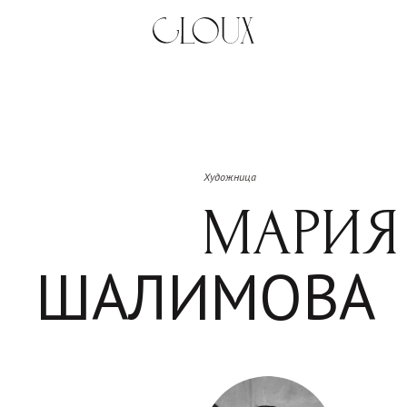
жном. Искусство — это чувство стиля, насмотренность, развитый вкус. Впустите в с
Художница
МАРИЯ
ШАЛИМОВА