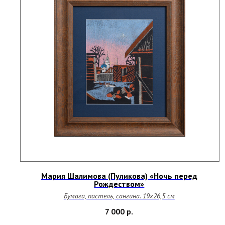
Мария Шалимова (Пуликова) «Ночь перед
Рождеством»
Бумага, пастель, сангина. 19х26,5
см
ДА
7 000
р.