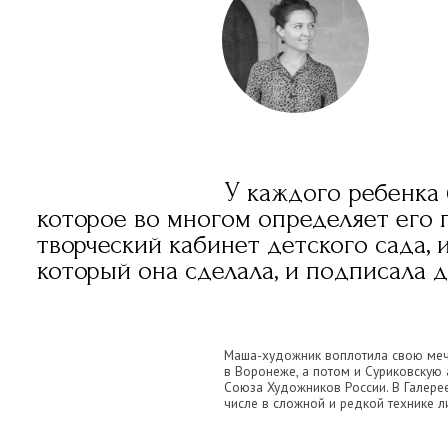
У каждого ребенка бывает си
оторое во многом определяет его професси
ворческий кабинет детского сада, и запах кр
оторый она сделала, и подписала детской р
Маша-художник воплотила свою мечту, закончила ху
в Воронеже, а потом и Суриковскую академию в Москв
Союза Художников России. В Галерее представлены не
числе в сложной и редкой технике литографии.