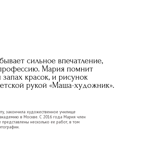
льное впечатление,
ю. Мария помнит
асок, и рисунок
укой «Маша-художник».
дожественное училище
е. С 2016 года Мария член
сколько ее работ, в том