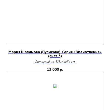
Мария Шалимова (Пуликова). Серия «Впечатление»
(лист 3)
Литография, 5/8. 44х34
см
13 000
р.