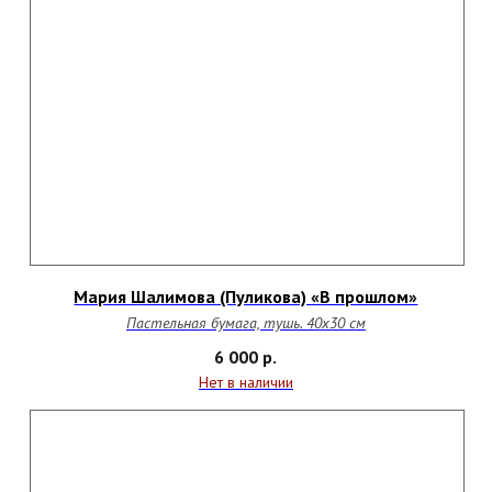
Мария Шалимова (Пуликова) «В прошлом»
Пастельная бумага, тушь. 40х30
см
6 000
р.
Нет в наличии