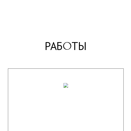
РАБ
ТЫ
О