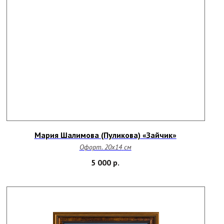
Мария Шалимова (Пуликова) «Зайчик»
Офорт. 20х14
см
5 000
р.