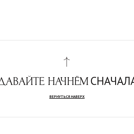
Навигация
Ко
МЕРОПРИЯТИЯ
IN
ЛЕКЦИИ
TE
О НАС
GA
+7 
Дл
PA
Политика обработки персональных
ИП
данных пользователей сайта
ОГ
ИН
Договора публичной оферты