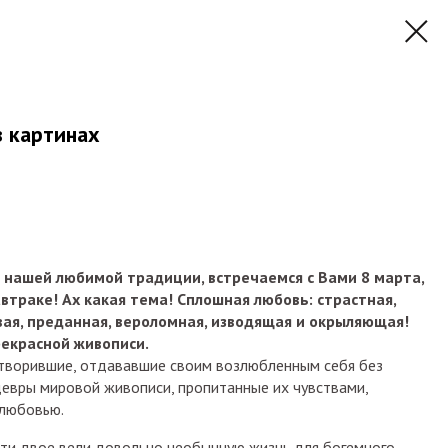
в картинах
 нашей любимой традиции, встречаемся с Вами 8 марта,
втраке! Ах какая тема! Сплошная любовь: страстная,
вая, преданная, вероломная, изводящая и окрыляющая!
рекрасной живописи.
творившие, отдававшие своим возлюбленным себя без
девры мировой живописи, пропитанные их чувствами,
 любовью.
Эти двое вели довольно необычную жизнь для богемного