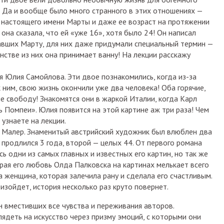
. Да и вообще было много странного в этих отношениях —
л настоящего имени Марты и даже ее возраст на протяжении
 она сказала, что ей «уже 16», хотя было 24! Он написал
авших Марту, для них даже придумали специальный термин —
нстве из них она принимает ванну! На лекции расскажу
я Юлия Самойлова. Эти двое познакомились, когда из-за
 ним, свою жизнь окончили уже два человека! Оба горячие,
 свободу! Знакомятся они в жаркой Италии, когда Карл
 Помпеи». Юлия появится на этой картине аж три раза! Чем
 узнаете на лекции.
 Малер. Знаменитый австрийский художник был влюблен два
 продлился 3 года, второй — целых 44. От первого романа
ь одни из самых главных и известных его картин, но так же
орая его любовь Олда Палковска на картинах мелькает всего
та женщина, которая залечила рану и сделала его счастливым.
изойдет, история несколько раз круто повернет.
н вместивших все чувства и переживания авторов.
ядеть на искусство через призму эмоций, с которыми они