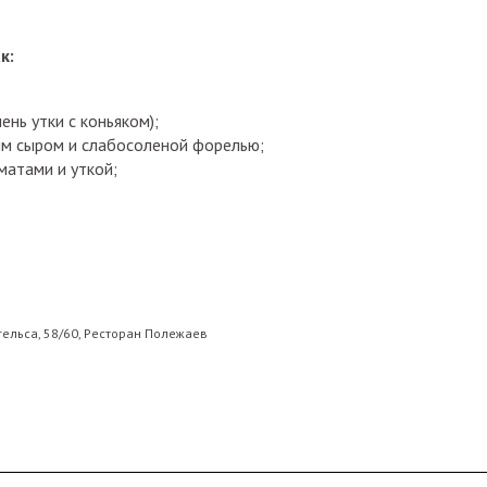
к:
ень утки с коньяком);
м сыром и слабосоленой форелью;
матами и уткой;
гельса, 58/60, Ресторан Полежаев