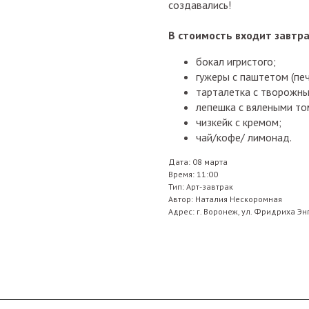
создавались!
В стоимость входит завтра
бокал игристого;
гужеры с паштетом (печ
тарталетка с творожны
лепешка с вялеными то
⁠чизкейк с кремом;
чай/кофе/ лимонад.
Дата: 08 марта
Время: 11:00
Тип: Арт-завтрак
Автор: Наталия Нескоромная
Адрес: г. Воронеж, ул. Фридриха Эн