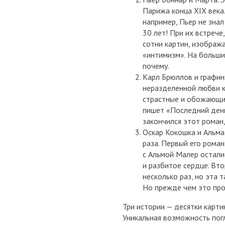
Парижа конца XIX века
например, Пьер не зна
30 лет! При их встрече,
сотни картин, изображ
«интимизм». На больши
почему.
Карл Брюллов и графин
неразделенной любви к
страстные и обожающие
пишет «Последний день
закончился этот роман,
Оскар Кокошка и Альма
раза. Первый его роман
с Альмой Малер осталис
и разбитое сердце. Вт
несколько раз, но эта 
Но прежде чем это про
Три истории — десятки карти
Уникальная возможность погл