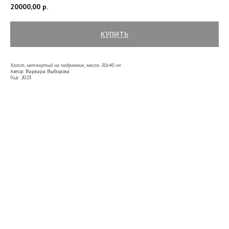
20000,00
р.
КУПИТЬ
Холст, натянутый на подрамник, масло. 30х40
см
Автор: Варвара Выборова
Год: 2023